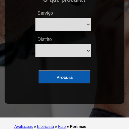
Serviço
Distrito
Procura
Avaliaçoes
»
Eletricista
»
Faro
»
Portimao