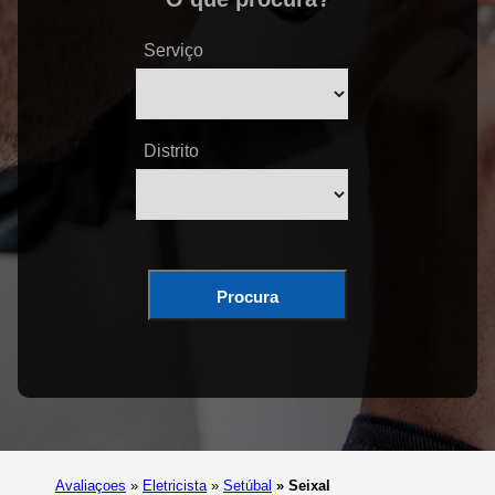
Serviço
Distrito
Procura
Avaliaçoes
»
Eletricista
»
Setúbal
»
Seixal