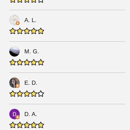
A. L.
M. G.
E. D.
D. A.