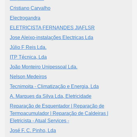
Cristiano Carvalho
Electrogandra
ELETRICISTA FERNANDES JIAFLSR
Jose Aleixo-instalações Electricas Lda
Júlio F Reis Lda.
ITP Técnica, Lda
João Monteiro Unipessoal Lda.
Nelson Medeiros
Tecnimoita - Climatização e Energia, Lda
A. Marques da Silva Lda, Eletricidade
Reparação de Esquentador | Reparação de
Termoacumulador | Reparação de Caldeiras |
Eletricista - Atual Services -
José F. C. Pinho, Lda