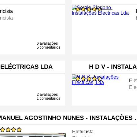
ricista
ricista
6 avaliações
5 comentários
 ELÉCTRICAS LDA
H D V - INSTA
Elet
Elec
2 avaliações
1 comentários
MANUEL AGOSTINHO NUNES - INSTALAÇÕES 
Eletricista