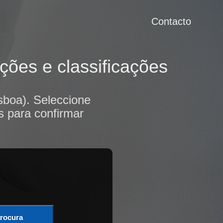
Contacto
ações e classificações
sboa). Seleccione
s para confirmar
rocura