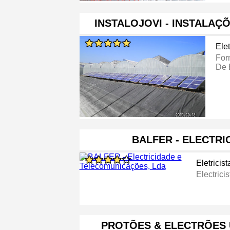
INSTALOJOVI - INSTALAÇ
Elet
For
De 
BALFER - ELECTRI
Eletricist
Electricis
PROTÕES & ELECTRÕES 