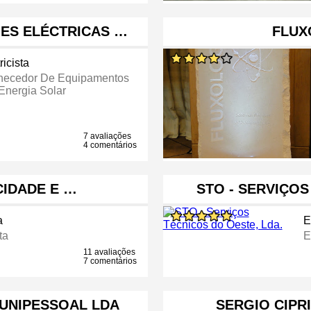
ÕES ELÉCTRICAS …
FLUX
ricista
necedor De Equipamentos
Energia Solar
7 avaliações
4 comentários
CIDADE E …
STO - SERVIÇOS
a
E
ta
E
11 avaliações
7 comentários
UNIPESSOAL LDA
SERGIO CIPR