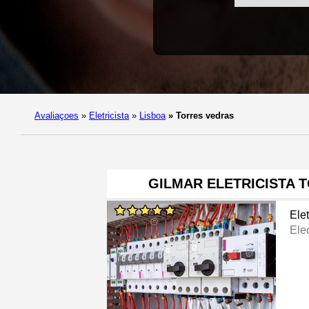
Avaliaçoes
»
Eletricista
»
Lisboa
»
Torres vedras
GILMAR ELETRICISTA 
Elet
Elec