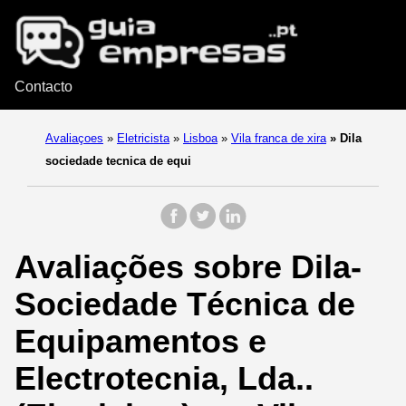
Contacto
Avaliaçoes
»
Eletricista
»
Lisboa
»
Vila franca de xira
»
Dila
sociedade tecnica de equi
Avaliações sobre Dila-
Sociedade Técnica de
Equipamentos e
Electrotecnia, Lda..