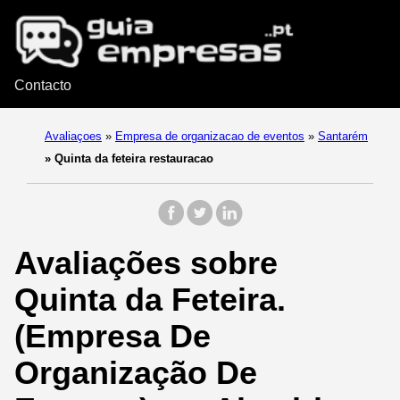
Contacto
Avaliaçoes
»
Empresa de organizacao de eventos
»
Santarém
»
Quinta da feteira restauracao
Avaliações sobre
Quinta da Feteira.
(Empresa De
Organização De