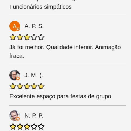
Funcionários simpáticos
A. P. S.
Já foi melhor. Qualidade inferior. Animação
fraca.
J. M. (.
Excelente espaço para festas de grupo.
N. P. P.