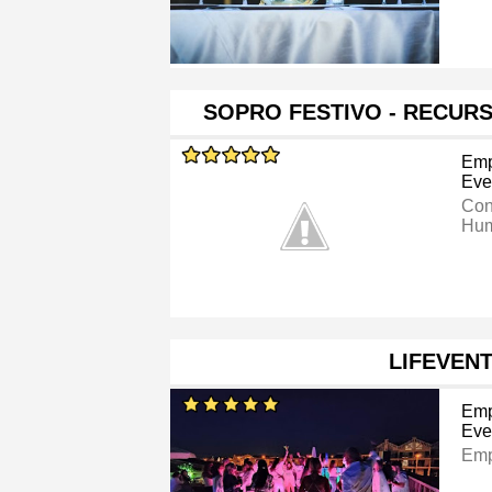
SOPRO FESTIVO - RECUR
Emp
Eve
Con
Hu
LIFEVEN
Emp
Eve
Emp