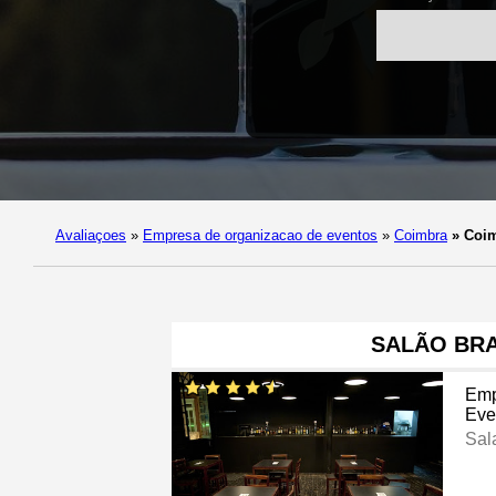
Avaliaçoes
»
Empresa de organizacao de eventos
»
Coimbra
»
Coim
SALÃO BRA
Emp
Eve
Sal