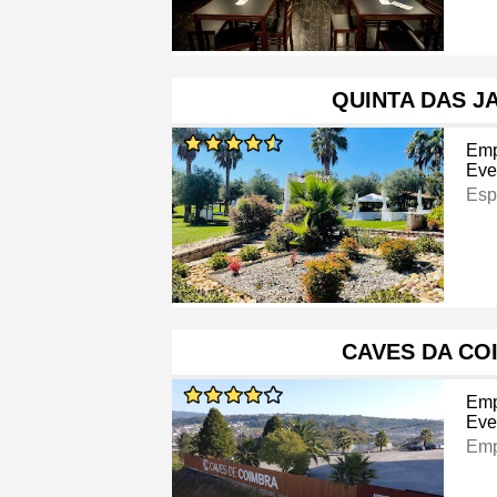
QUINTA DAS J
Emp
Eve
Esp
CAVES DA CO
Emp
Eve
Emp