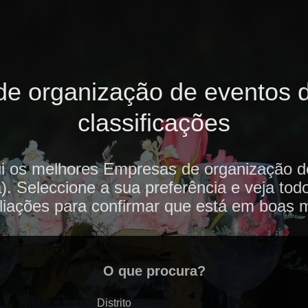
e organização de eventos d
classificações
i os melhores Empresas de organização 
. Seleccione a sua preferência e veja tod
liações para confirmar que está em boas 
O que procura?
Distrito