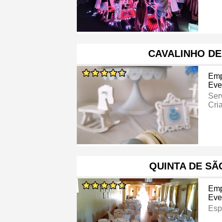
CAVALINHO DE
Emp
Eve
Ser
Cri
QUINTA DE SÃ
Emp
Eve
Esp