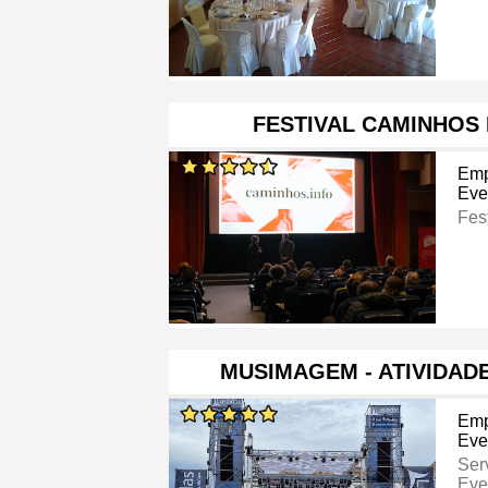
FESTIVAL CAMINHOS
Emp
Eve
Fest
MUSIMAGEM - ATIVIDAD
Emp
Eve
Ser
Eve