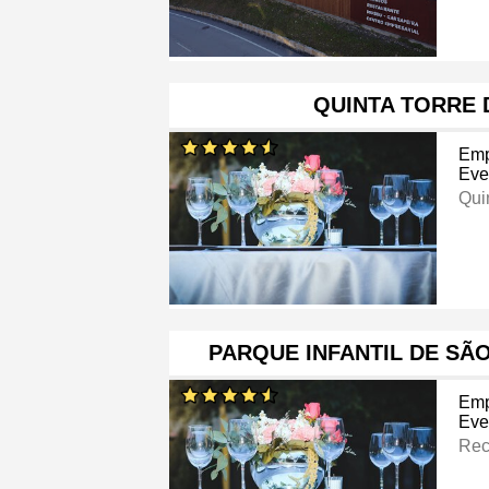
QUINTA TORRE 
Emp
Eve
Qui
PARQUE INFANTIL DE SÃ
Emp
Eve
Rec