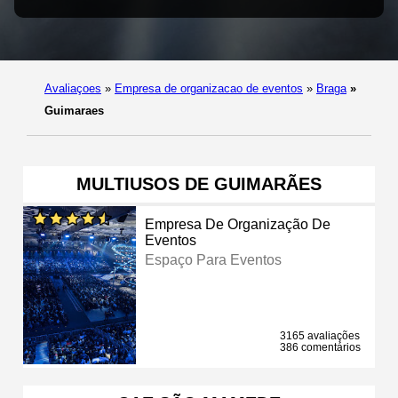
Avaliaçoes
»
Empresa de organizacao de eventos
»
Braga
»
Guimaraes
MULTIUSOS DE GUIMARÃES
Empresa De Organização De
Eventos
Espaço Para Eventos
3165 avaliações
386 comentários