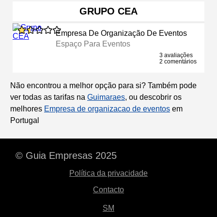
GRUPO CEA
Empresa De Organização De Eventos
Espaço Para Eventos
3 avaliações
2 comentários
Não encontrou a melhor opção para si? Também pode
ver todas as tarifas na
Guimaraes
, ou descobrir os
melhores
Empresa de organizacao de eventos
em
Portugal
© Guia Empresas 2025
Política da privacidade
Contacto
SM