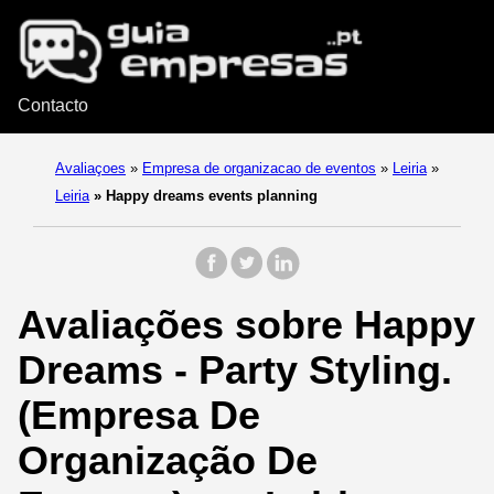
Contacto
Avaliaçoes
»
Empresa de organizacao de eventos
»
Leiria
»
Leiria
»
Happy dreams events planning
Avaliações sobre Happy
Dreams - Party Styling.
(Empresa De
Organização De