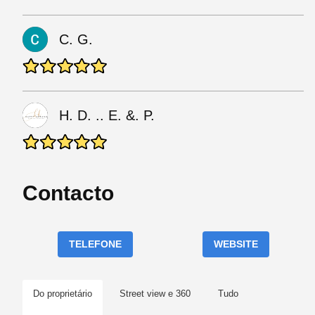
C. G.
H. D. .. E. &. P.
Contacto
TELEFONE
WEBSITE
Do proprietário
Street view e 360
Tudo