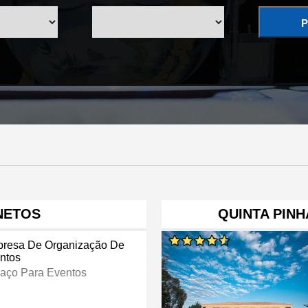
P
NETOS
QUINTA PINH
resa De Organização De
ntos
aço Para Eventos