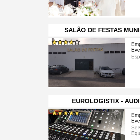
SALÃO DE FESTAS MUNI
Emp
Eve
Esp
EUROLOGISTIX - AUD
Emp
Eve
Ser
Equ