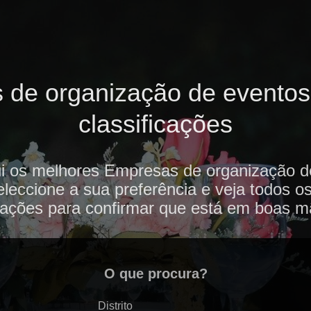
de organização de eventos 
classificações
i os melhores Empresas de organização 
eleccione a sua preferência e veja todos o
iações para confirmar que está em boas m
O que procura?
Distrito