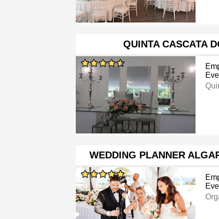
QUINTA CASCATA 
Emp
Eve
Qui
WEDDING PLANNER ALGAR
Emp
Eve
Org