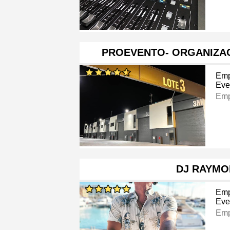
PROEVENTO- ORGANIZA
Emp
Eve
Emp
DJ RAYMO
Emp
Eve
Emp