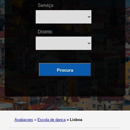
Serviço
Distrito
Procura
Avaliaçoes
»
Escola de danca
»
Lisboa