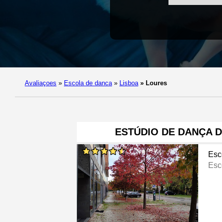
Avaliaçoes
»
Escola de danca
»
Lisboa
»
Loures
ESTÚDIO DE DANÇA D
Esc
Esc