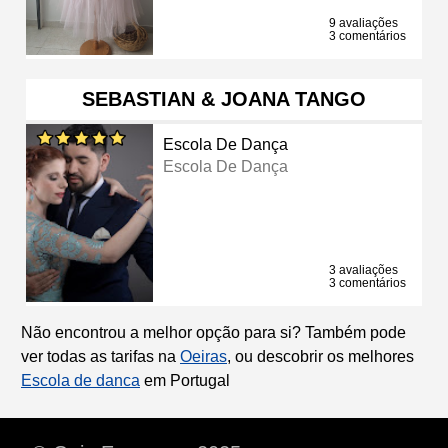
9 avaliações
3 comentários
SEBASTIAN & JOANA TANGO
Escola De Dança
Escola De Dança
3 avaliações
3 comentários
Não encontrou a melhor opção para si? Também pode
ver todas as tarifas na
Oeiras
, ou descobrir os melhores
Escola de danca
em Portugal