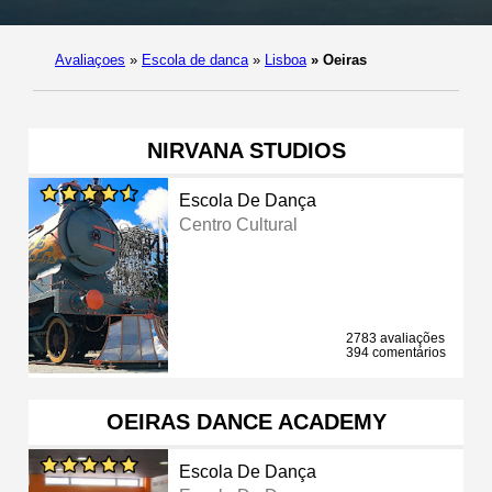
Avaliaçoes
»
Escola de danca
»
Lisboa
»
Oeiras
NIRVANA STUDIOS
Escola De Dança
Centro Cultural
2783 avaliações
394 comentários
OEIRAS DANCE ACADEMY
Escola De Dança