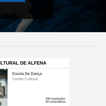
LTURAL DE ALFENA
Escola De Dança
Centro Cultural
286 avaliações
60 comentários