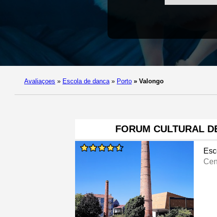
Avaliaçoes
»
Escola de danca
»
Porto
»
Valongo
FORUM CULTURAL D
Esc
Cen