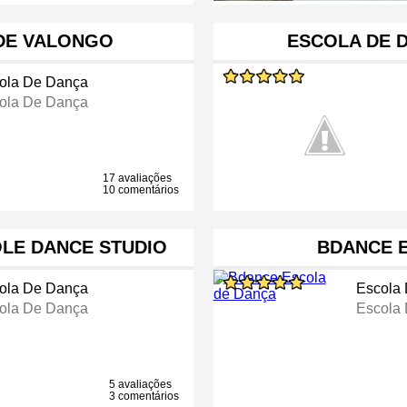
DE VALONGO
ESCOLA DE 
ola De Dança
ola De Dança
17 avaliações
10 comentários
LE DANCE STUDIO
BDANCE 
ola De Dança
Escola
ola De Dança
Escola
5 avaliações
3 comentários