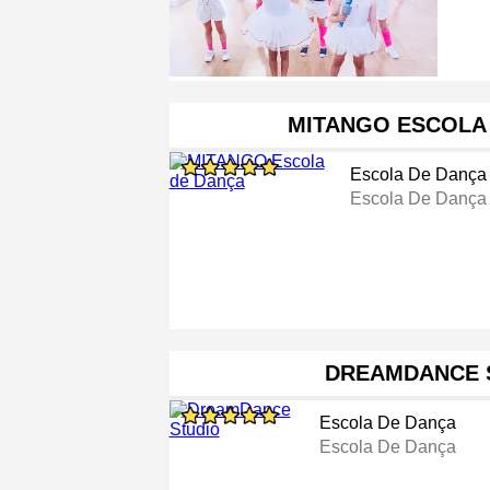
MITANGO ESCOLA
Escola De Dança
Escola De Dança
DREAMDANCE 
Escola De Dança
Escola De Dança