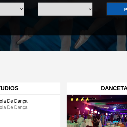
P
TUDIOS
DANCETA
ola De Dança
ola De Dança