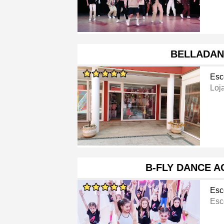
BELLADA
Esc
Loj
B-FLY DANCE 
Esc
Esc