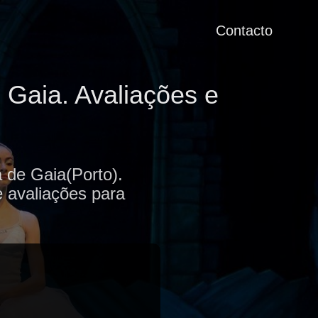
Contacto
 Gaia. Avaliações e
 de Gaia(Porto).
e avaliações para