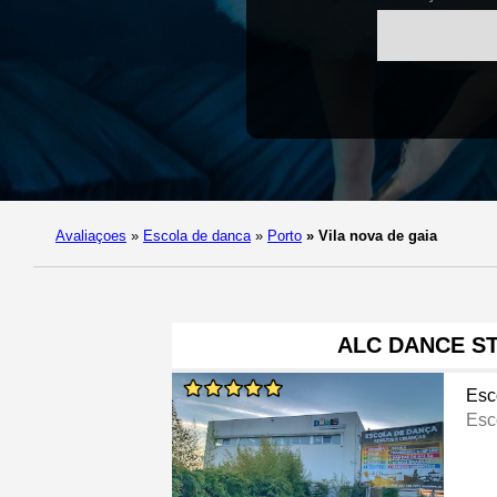
Avaliaçoes
»
Escola de danca
»
Porto
»
Vila nova de gaia
ALC DANCE S
Esc
Esc