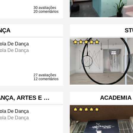
30 avaliações
20 comentários
NÇA
ST
ola De Dança
ola De Dança
27 avaliações
12 comentários
ANÇA, ARTES E …
ACADEMIA 
ola De Dança
ola De Dança