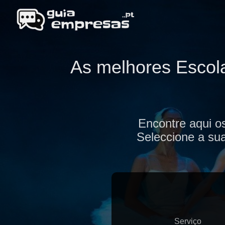
As melhores Escola
Encontre aqui o
Seleccione a sua
Serviço