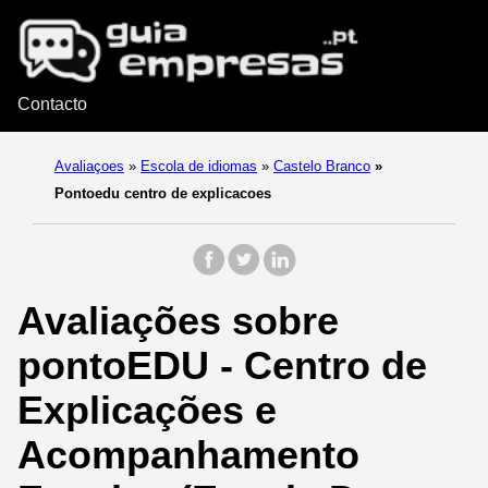
Contacto
Avaliaçoes
»
Escola de idiomas
»
Castelo Branco
»
Pontoedu centro de explicacoes
Avaliações sobre
pontoEDU - Centro de
Explicações e
Acompanhamento