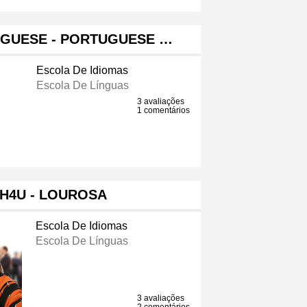
UGUESE - PORTUGUESE …
Escola De Idiomas
Escola De Línguas
3 avaliações
1 comentários
H4U - LOUROSA
Escola De Idiomas
Escola De Línguas
3 avaliações