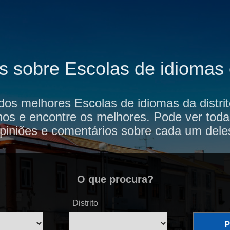
s sobre Escolas de idiomas
dos melhores Escolas de idiomas da distri
hos e encontre os melhores. Pode ver toda
piniões e comentários sobre cada um dele
O que procura?
Distrito
P