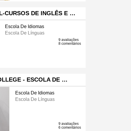
-CURSOS DE INGLÊS E …
Escola De Idiomas
Escola De Línguas
9 avaliações
8 comentários
LLEGE - ESCOLA DE …
Escola De Idiomas
Escola De Línguas
9 avaliações
6 comentários