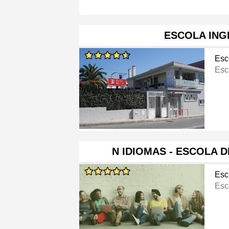
ESCOLA ING
Esc
Esc
N IDIOMAS - ESCOLA 
Esc
Esc