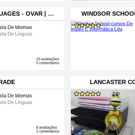
AGES - OVAR | …
WINDSOR SCHOOL
ola De Idiomas
ola De Línguas
10 avaliações
5 comentários
RADE
LANCASTER CO
ola De Idiomas
ola De Línguas
8 avaliações
2 comentários