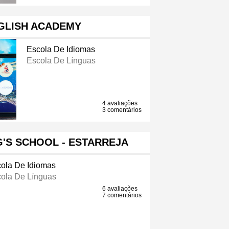
GLISH ACADEMY
Escola De Idiomas
Escola De Línguas
4 avaliações
3 comentários
'S SCHOOL - ESTARREJA
ola De Idiomas
ola De Línguas
6 avaliações
7 comentários