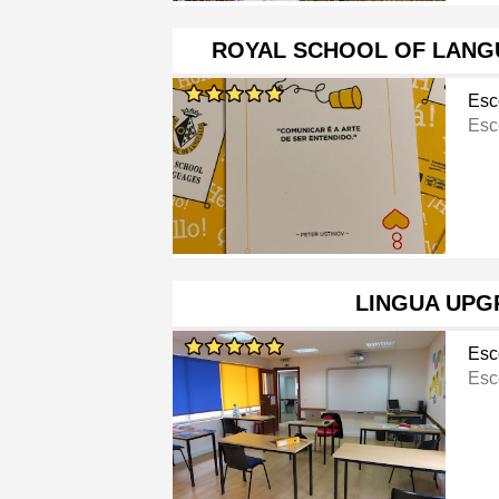
ROYAL SCHOOL OF LANGU
Esc
Esc
LINGUA UPG
Esc
Esc