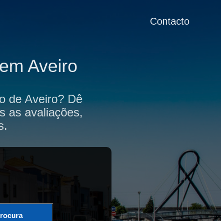
Contacto
 em Aveiro
to de Aveiro? Dê
s as avaliações,
s.
rocura