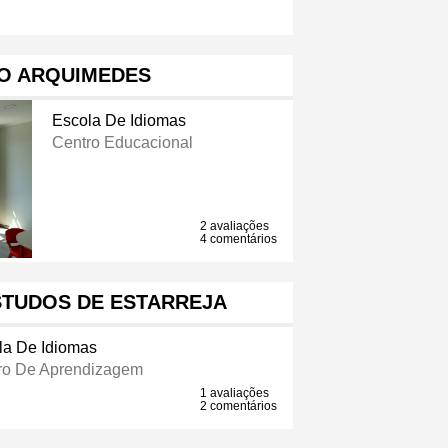
O ARQUIMEDES
Escola De Idiomas
Centro Educacional
2 avaliações
4 comentários
STUDOS DE ESTARREJA
la De Idiomas
ro De Aprendizagem
1 avaliações
2 comentários