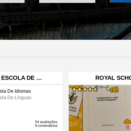
, ESCOLA DE …
ROYAL SCH
ola De Idiomas
ola De Línguas
54 avaliações
9 comentários