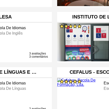
LESA
INSTITUTO DE
ola De Idiomas
ola De Inglês
3 avaliações
3 comentários
DE LÍNGUAS E …
CEFALUS - ESC
ola De Idiomas
Es
ola De Línguas
Es
2 avaliações