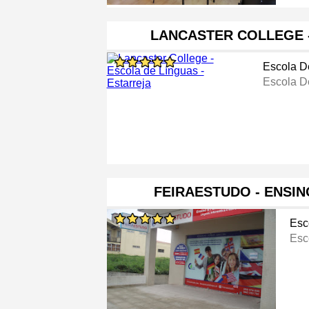
LANCASTER COLLEGE 
Escola D
Escola D
FEIRAESTUDO - ENSI
Esc
Esc