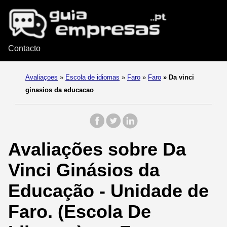
Contacto
Avaliaçoes
»
Escola de idiomas
»
Faro
»
Faro
»
Da vinci
ginasios da educacao
Avaliações sobre Da
Vinci Ginásios da
Educação - Unidade de
Faro. (Escola De