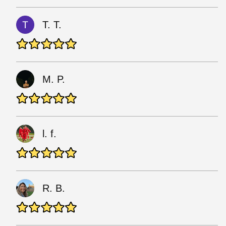
T. T.
M. P.
l. f.
R. B.