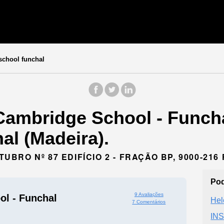
chool funchal
Cambridge School - Funcha
al (Madeira).
TUBRO Nº 87 EDIFÍCIO 2 - FRAÇÃO BP, 9000-21
Pod
9 Avaliações
l - Funchal
Hel
7 Comentários
INS