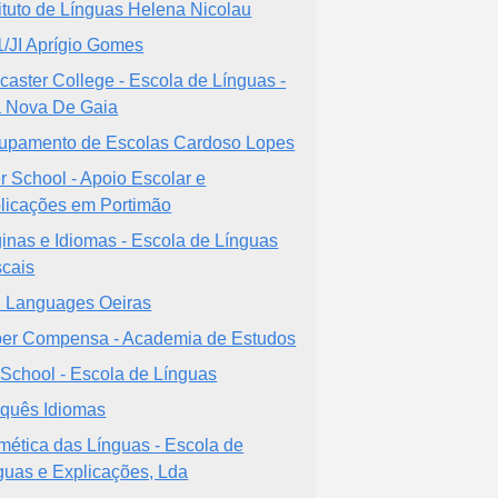
tituto de Línguas Helena Nicolau
/JI Aprígio Gomes
caster College - Escola de Línguas -
a Nova De Gaia
upamento de Escolas Cardoso Lopes
er School - Apoio Escolar e
licações em Portimão
inas e Idiomas - Escola de Línguas
cais
 Languages Oeiras
er Compensa - Academia de Estudos
School - Escola de Línguas
quês Idiomas
tmética das Línguas - Escola de
guas e Explicações, Lda