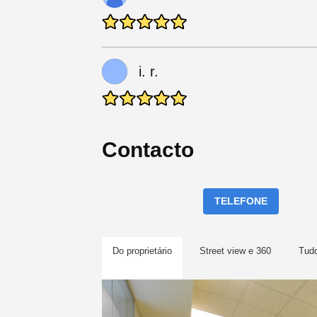
i. r.
Contacto
TELEFONE
Do proprietário
Street view e 360
Tud