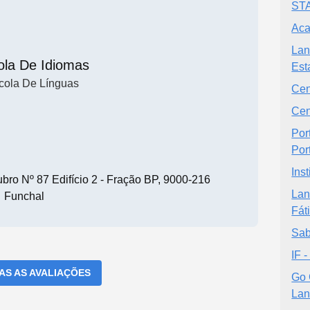
ST
Aca
Lan
ola De Idiomas
Est
cola De Línguas
Cen
Cen
Por
Por
Ins
ubro Nº 87 Edifício 2 - Fração BP, 9000-216
Lan
Funchal
Fát
Sab
IF 
DAS AS AVALIAÇÕES
Go 
Lan