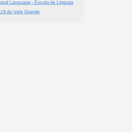
ond Language - Escola de Línguas
/JI do Vale Grande