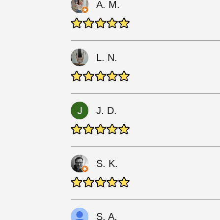
A. M.
L. N.
J. D.
S. K.
S. A.