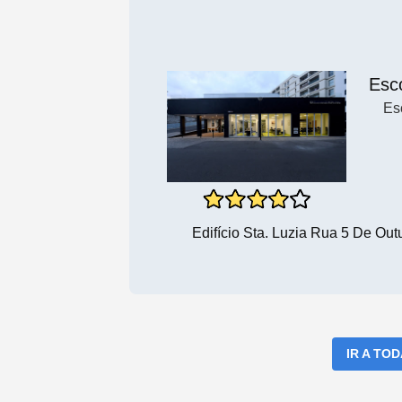
Esc
Es
Edifício Sta. Luzia Rua 5 De Out
IR A TO