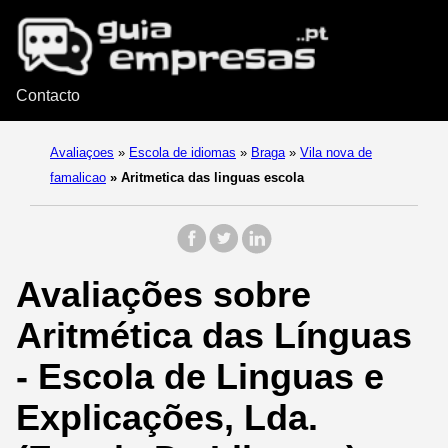
Contacto
Avaliaçoes
»
Escola de idiomas
»
Braga
»
Vila nova de
famalicao
»
Aritmetica das linguas escola
Avaliações sobre
Aritmética das Línguas
- Escola de Linguas e
Explicações, Lda.