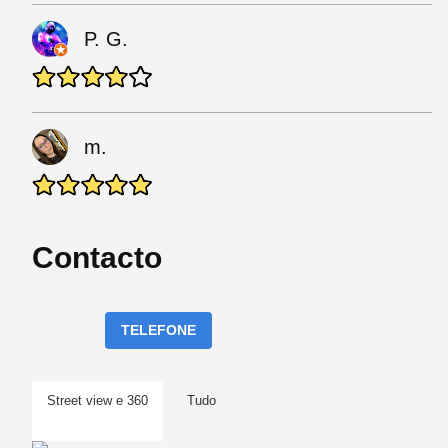
P. G.
m.
Contacto
TELEFONE
Street view e 360
Tudo