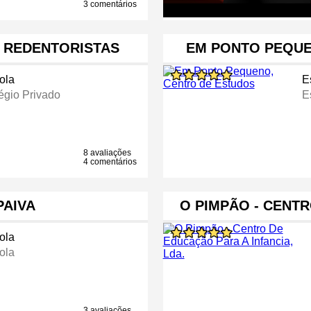
3 comentários
 REDENTORISTAS
EM PONTO PEQUE
ola
E
égio Privado
E
8 avaliações
4 comentários
PAIVA
O PIMPÃO - CENT
ola
ola
3 avaliações