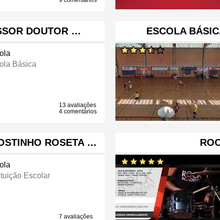
9 comentários
SSOR DOUTOR …
ESCOLA BÁSIC
ola
ola Básica
13 avaliações
4 comentários
OSTINHO ROSETA …
ROC
ola
ituição Escolar
7 avaliações