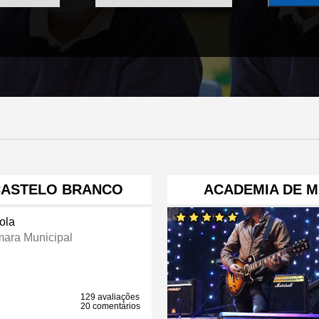
CASTELO BRANCO
ACADEMIA DE M
ola
ara Municipal
129 avaliações
20 comentários