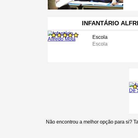
INFANTÁRIO ALF
Escola
Escola
Não encontrou a melhor opção para si? T