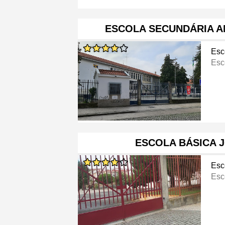
ESCOLA SECUNDÁRIA A
Esc
Esc
ESCOLA BÁSICA 
Esc
Esc