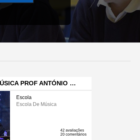
ÚSICA PROF ANTÓNIO …
Escola
Escola De Música
42 avaliações
20 comentários