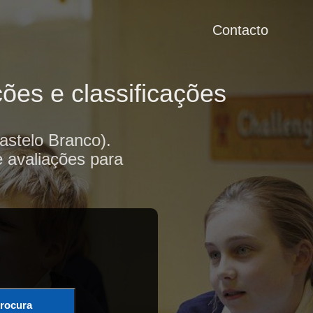
Contacto
ões e classificações
astelo Branco).
e avaliações para
rocura