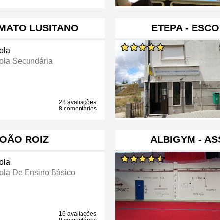
MATO LUSITANO
ETEPA - ESC
ola
ola Secundária
28 avaliações
8 comentários
JOÃO ROIZ
ALBIGYM - AS
ola
ola De Ensino Básico
16 avaliações