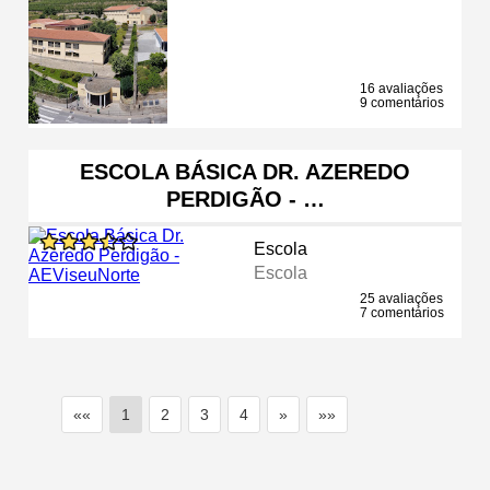
16 avaliações
9 comentários
ESCOLA BÁSICA DR. AZEREDO
PERDIGÃO - …
Escola
Escola
25 avaliações
7 comentários
««
1
2
3
4
»
»»