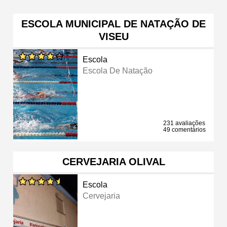
ESCOLA MUNICIPAL DE NATAÇÃO DE
VISEU
Escola
Escola De Natação
231 avaliações
49 comentários
CERVEJARIA OLIVAL
Escola
Cervejaria