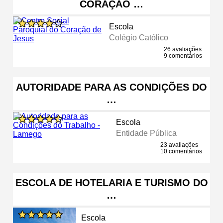
CORAÇÃO …
Escola
Colégio Católico
26 avaliações
9 comentários
AUTORIDADE PARA AS CONDIÇÕES DO
…
Escola
Entidade Pública
23 avaliações
10 comentários
ESCOLA DE HOTELARIA E TURISMO DO
…
Escola