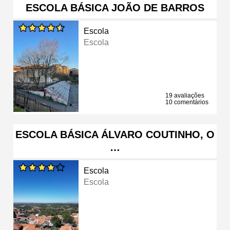
ESCOLA BÁSICA JOÃO DE BARROS
Escola
Escola
19 avaliações
10 comentários
ESCOLA BÁSICA ÁLVARO COUTINHO, O
…
Escola
Escola