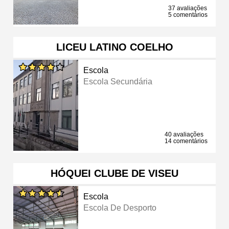
37 avaliações
5 comentários
LICEU LATINO COELHO
Escola
Escola Secundária
40 avaliações
14 comentários
HÓQUEI CLUBE DE VISEU
Escola
Escola De Desporto