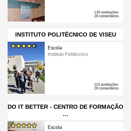
130 avaliações
28 comentários
INSTITUTO POLITÉCNICO DE VISEU
Escola
Instituto Politécnico
110 avaliações
28 comentários
DO IT BETTER - CENTRO DE FORMAÇÃO
…
Escola