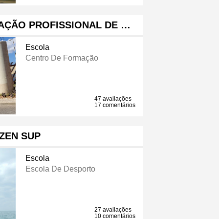
AÇÃO PROFISSIONAL DE …
Escola
Centro De Formação
47 avaliações
17 comentários
ZEN SUP
Escola
Escola De Desporto
27 avaliações
10 comentários