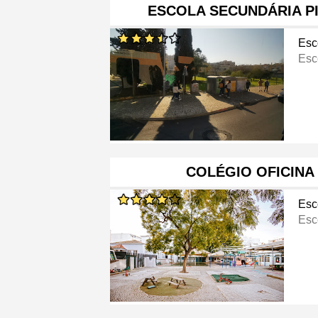
ESCOLA SECUNDÁRIA P
Esc
Esc
COLÉGIO OFICINA
Esc
Esc