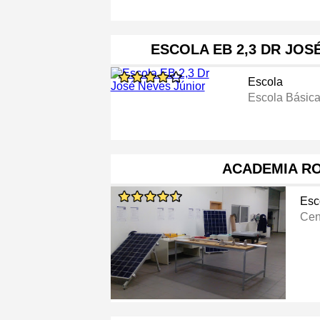
ESCOLA EB 2,3 DR JOS
Escola
Escola Básic
ACADEMIA R
Esc
Cen