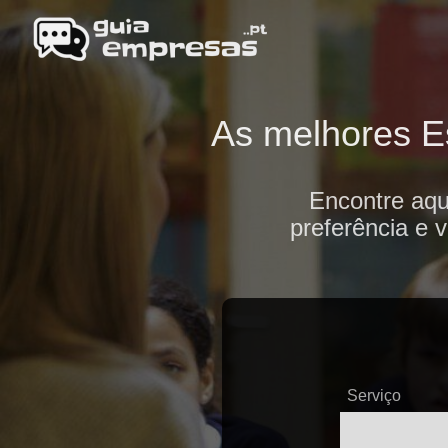
As melhores Es
Encontre aqu
preferência e 
Serviço