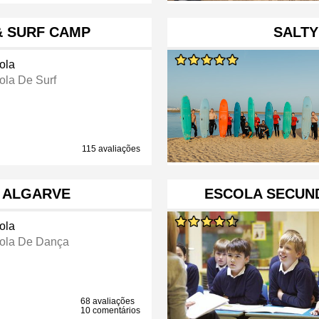
& SURF CAMP
SALTY
ola
ola De Surf
115 avaliações
 ALGARVE
ESCOLA SECUN
ola
ola De Dança
68 avaliações
10 comentários