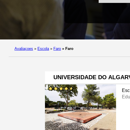
Avaliaçoes
»
Escola
»
Faro
»
Faro
UNIVERSIDADE DO ALGAR
Esc
Edu