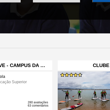
VE - CAMPUS DA …
CLUBE
ola
cação Superior
280 avaliações
63 comentários