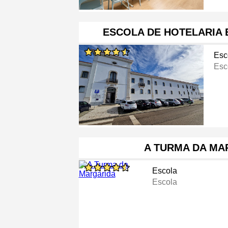
ESCOLA DE HOTELARIA 
Esc
Esc
A TURMA DA MA
Escola
Escola