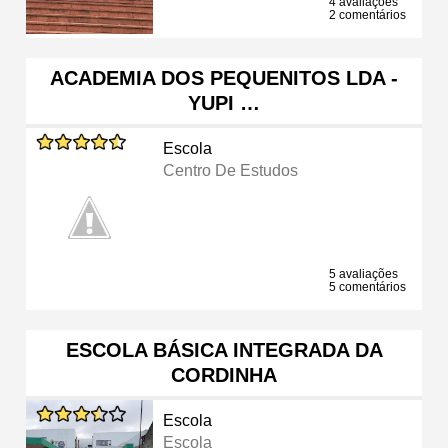
4 avaliações
2 comentários
ACADEMIA DOS PEQUENITOS LDA -
YUPI …
Escola
Centro De Estudos
5 avaliações
5 comentários
ESCOLA BÁSICA INTEGRADA DA
CORDINHA
Escola
Escola