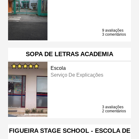
9 avaliações
3 comentários
SOPA DE LETRAS ACADEMIA
Escola
Serviço De Explicações
3 avaliações
2 comentários
FIGUEIRA STAGE SCHOOL - ESCOLA DE
…