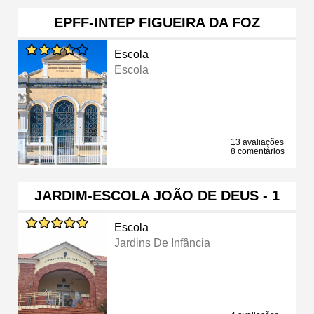
EPFF-INTEP FIGUEIRA DA FOZ
Escola
Escola
13 avaliações
8 comentários
JARDIM-ESCOLA JOÃO DE DEUS - 1
Escola
Jardins De Infância