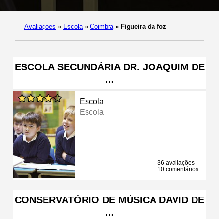
Avaliaçoes
»
Escola
»
Coimbra
»
Figueira da foz
ESCOLA SECUNDÁRIA DR. JOAQUIM DE
…
Escola
Escola
36 avaliações
10 comentários
CONSERVATÓRIO DE MÚSICA DAVID DE
…