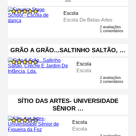
Escola
Escola De Belas-Artes
2 avaliações
1 comentários
GRÃO A GRÃO...SALTINHO SALTÃO, …
Escola
Escola
2 avaliações
2 comentários
SÍTIO DAS ARTES- UNIVERSIDADE
SÊNIOR …
Escola
Escola
3 avaliações