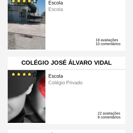
Escola
Escola
18 avaliações
10 comentários
COLÉGIO JOSÉ ÁLVARO VIDAL
Escola
Colégio Privado
22 avaliações
8 comentários