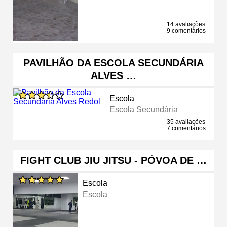
14 avaliações
9 comentários
PAVILHÃO DA ESCOLA SECUNDÁRIA
ALVES …
Escola
Escola Secundária
35 avaliações
7 comentários
FIGHT CLUB JIU JITSU - PÓVOA DE …
Escola
Escola