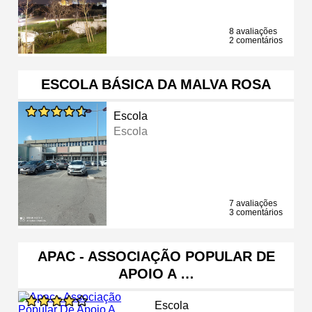
8 avaliações
2 comentários
ESCOLA BÁSICA DA MALVA ROSA
Escola
Escola
7 avaliações
3 comentários
APAC - ASSOCIAÇÃO POPULAR DE
APOIO A …
Escola