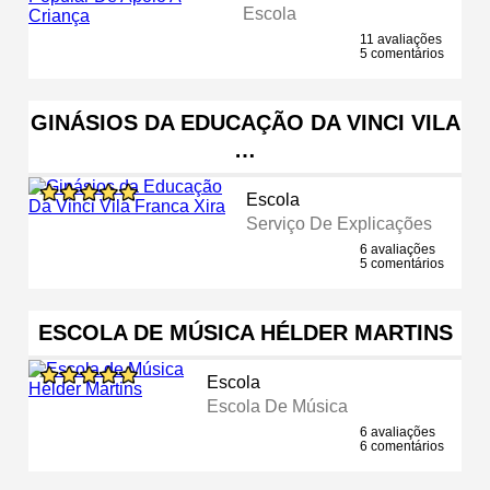
Escola
11 avaliações
5 comentários
GINÁSIOS DA EDUCAÇÃO DA VINCI VILA
…
Escola
Serviço De Explicações
6 avaliações
5 comentários
ESCOLA DE MÚSICA HÉLDER MARTINS
Escola
Escola De Música
6 avaliações
6 comentários