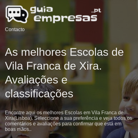
Contacto
As melhores Escolas de
Vila Franca de Xira.
Avaliações e
classificações
Encontre aqui os melhores Escolas em Vila Franca de
Xira(Lisboa). Seleccione a sua preferência e veja todos os
comentários e avaliações para confirmar que está em
boas mãos..