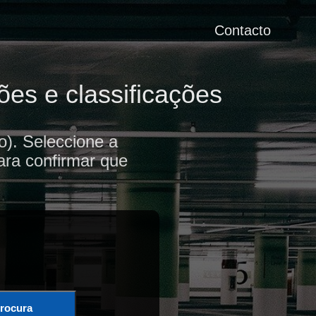
Contacto
es e classificações
). Seleccione a
ara confirmar que
rocura