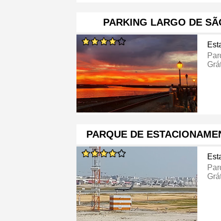
PARKING LARGO DE SÃ
Est
Par
Grát
PARQUE DE ESTACIONAMEN
Est
Par
Grát