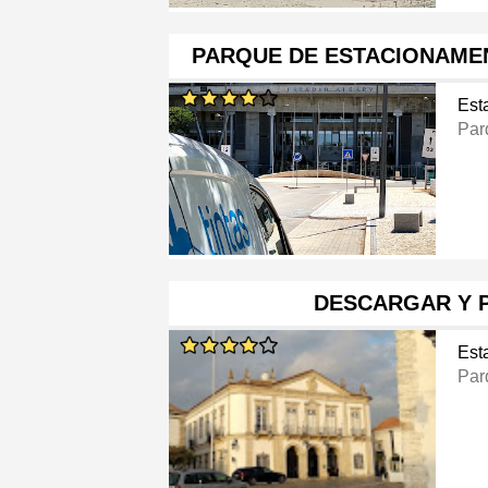
PARQUE DE ESTACIONAME
Est
Par
DESCARGAR Y 
Est
Par