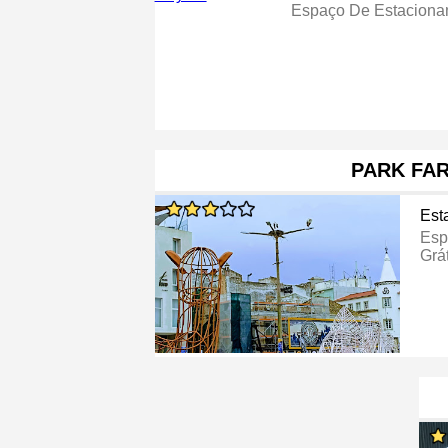
Espaço De Estaciona
PARK FA
Est
Esp
Grát