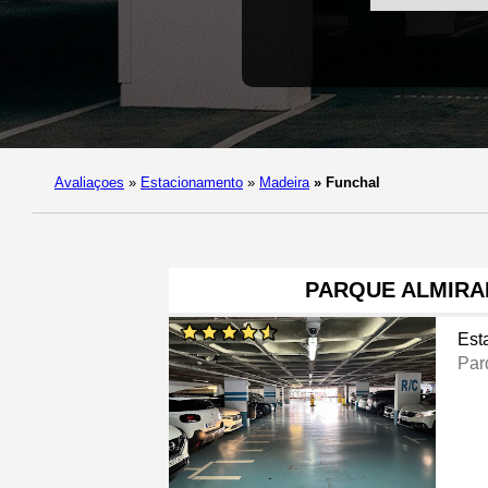
Avaliaçoes
»
Estacionamento
»
Madeira
»
Funchal
PARQUE ALMIRA
Est
Par