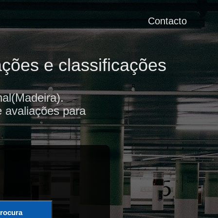
Contacto
ções e classificações
al(Madeira).
e avaliações para
rocura