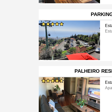
PARKIN
Est
Est
PALHEIRO RES
Est
Apa