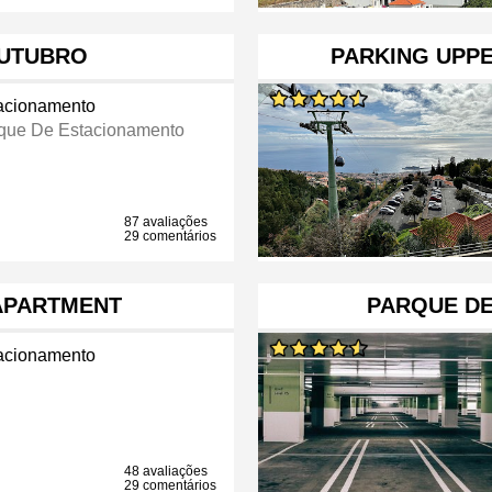
OUTUBRO
PARKING UPPE
acionamento
que De Estacionamento
87 avaliações
29 comentários
APARTMENT
PARQUE D
acionamento
48 avaliações
29 comentários