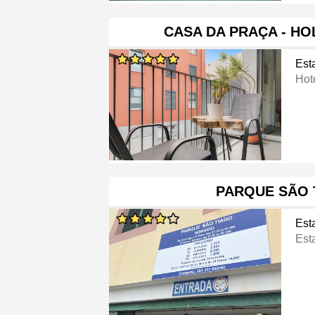
CASA DA PRAÇA - HO
Est
Hot
PARQUE SÃO 
Est
Est