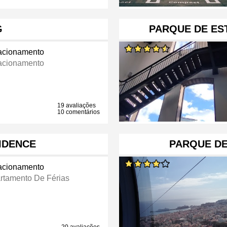
G
PARQUE DE E
acionamento
acionamento
19 avaliações
10 comentários
IDENCE
PARQUE D
acionamento
rtamento De Férias