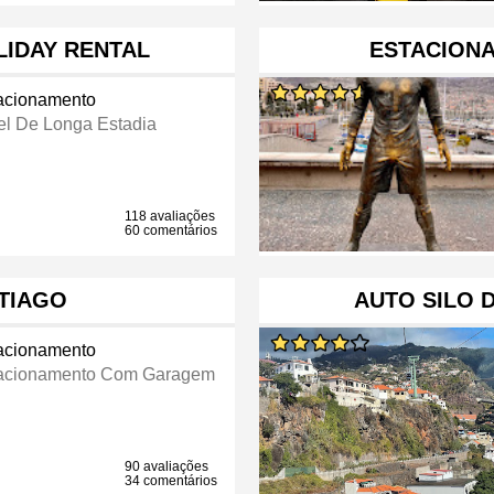
LIDAY RENTAL
ESTACION
acionamento
el De Longa Estadia
118 avaliações
60 comentários
TIAGO
AUTO SILO 
acionamento
acionamento Com Garagem
90 avaliações
34 comentários