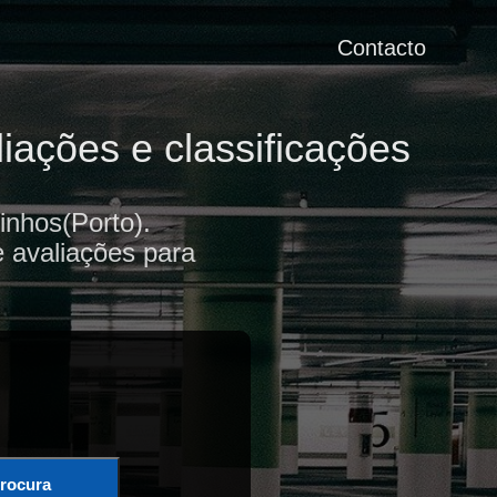
Contacto
ações e classificações
nhos(Porto).
e avaliações para
rocura