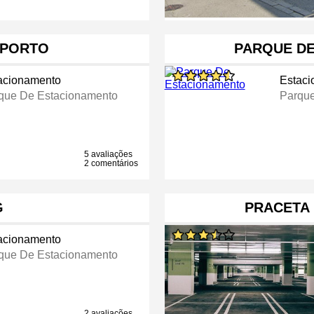
G PORTO
PARQUE D
acionamento
Estac
que De Estacionamento
Parque
5 avaliações
2 comentários
G
PRACETA
acionamento
que De Estacionamento
2 avaliações