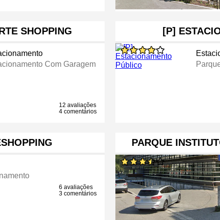
RTE SHOPPING
[P] ESTAC
acionamento
Estac
acionamento Com Garagem
Parque
12 avaliações
4 comentários
ESHOPPING
PARQUE INSTITU
onamento
6 avaliações
3 comentários