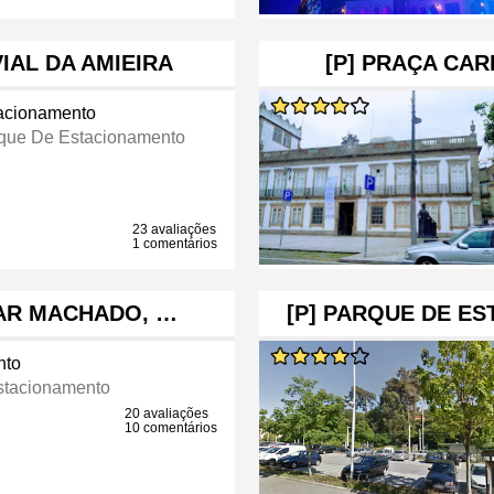
IAL DA AMIEIRA
[P] PRAÇA CA
acionamento
que De Estacionamento
23 avaliações
1 comentários
LAR MACHADO, …
[P] PARQUE DE E
nto
stacionamento
20 avaliações
10 comentários