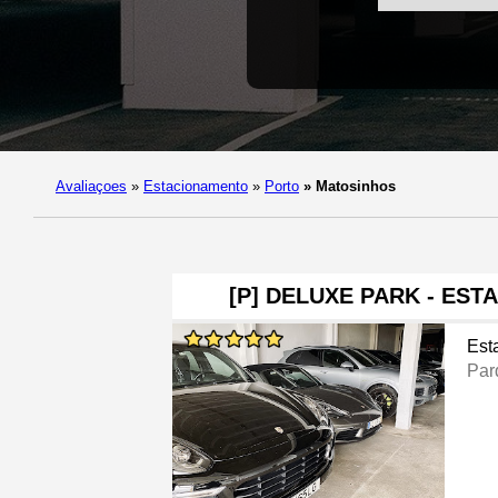
Avaliaçoes
»
Estacionamento
»
Porto
»
Matosinhos
[P] DELUXE PARK - ES
Est
Par