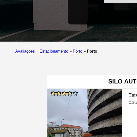
Avaliaçoes
»
Estacionamento
»
Porto
»
Porto
SILO AU
Est
Est