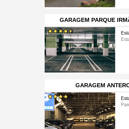
GARAGEM PARQUE IRM
Est
Est
GARAGEM ANTERO
Est
Par