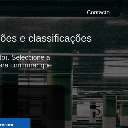
Contacto
ões e classificações
o). Seleccione a
ara confirmar que
rocura