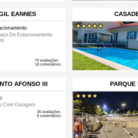
GIL EANNES
CASADE
acionamento
aço De Estacionamento
is
70 avaliações
18 comentários
TO AFONSO III
PARQUE
o
to Com Garagem
36 avaliações
9 comentários