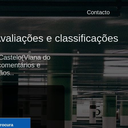
Contacto
aliações e classificações
Castelo(Viana do
 comentários e
ãos..
rocura