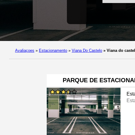
Avaliaçoes
»
Estacionamento
»
Viana Do Castelo
»
Viana do caste
PARQUE DE ESTACIONA
Est
Est