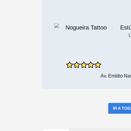
Est
L
Av. Emídio Na
IR A TO