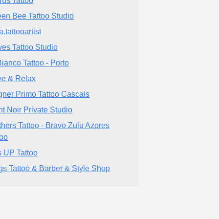
rus Tattoo
en Bee Tattoo Studio
a.tattooartist
ves Tattoo Studio
Bianco Tattoo - Porto
e & Relax
ner Primo Tattoo Cascais
nt Noir Private Studio
thers Tattoo - Bravo Zulu Azores
too
s UP Tattoo
gs Tattoo & Barber & Style Shop