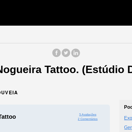
Nogueira Tattoo. (Estúdio
OUVEIA
Pod
5 Avaliações
Tattoo
Exo
2 Comentários
Ger