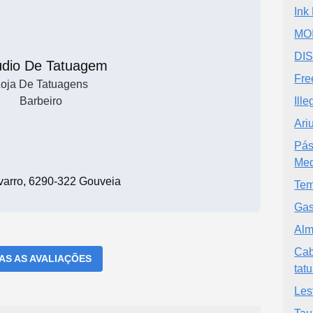
Ink
MO
DI
údio De Tatuagem
Fre
oja De Tatuagens
Barbeiro
Ille
Ari
Pás
Med
varro, 6290-322 Gouveia
Tem
Gas
Alm
Cab
DAS AS AVALIAÇÕES
tat
Les