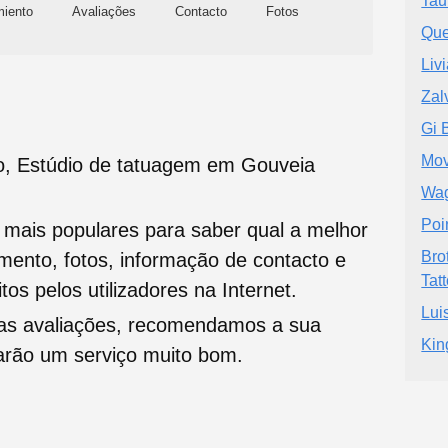
Tau
miento
Avaliações
Contacto
Fotos
Que
Livi
Zal
Gi 
Mov
o, Estúdio de tatuagem em Gouveia
Wag
Poi
s mais populares para saber qual a melhor
Bro
namento, fotos, informação de contacto e
Tat
tos pelos utilizadores na Internet.
Lui
oas avaliações, recomendamos a sua
Kin
tarão um serviço muito bom.