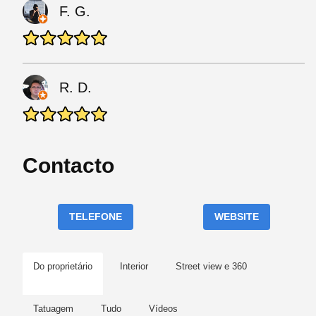
F. G.
R. D.
Contacto
TELEFONE
WEBSITE
Do proprietário
Interior
Street view e 360
Tatuagem
Tudo
Vídeos