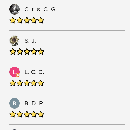
C. t. s. C. G.
S. J.
L. C. C.
B. D. P.