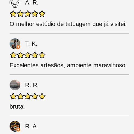
A. R.
O melhor estúdio de tatuagem que já visitei.
T. K.
Excelentes artesãos, ambiente maravilhoso.
R. R.
brutal
R. A.