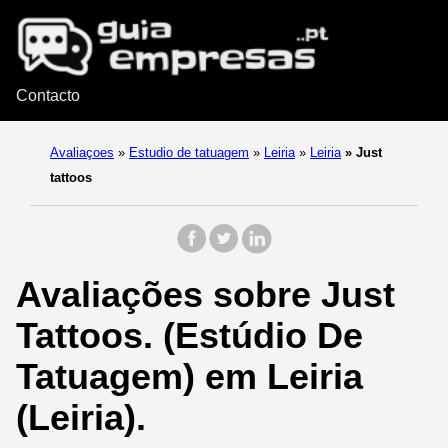
Contacto
Avaliaçoes
»
Estudio de tatuagem
»
Leiria
»
Leiria
»
Just
tattoos
Avaliações sobre Just
Tattoos. (Estúdio De
Tatuagem) em Leiria
(Leiria).