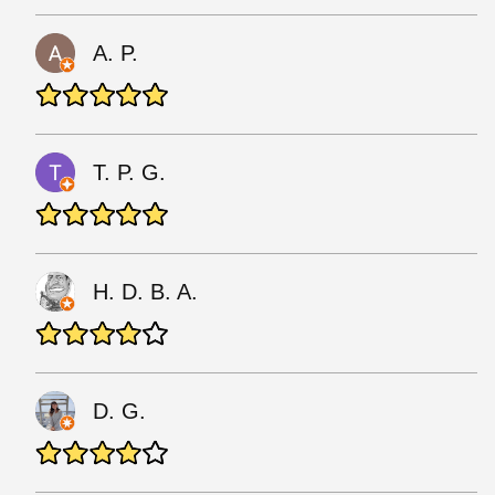
A. P.
T. P. G.
H. D. B. A.
D. G.