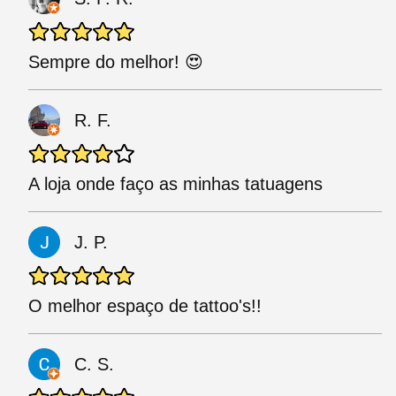
Sempre do melhor! 😍
R. F.
A loja onde faço as minhas tatuagens
J. P.
O melhor espaço de tattoo's!!
C. S.