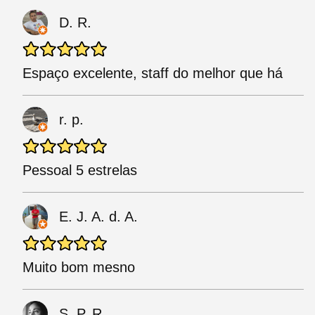
D. R.
Espaço excelente, staff do melhor que há
r. p.
Pessoal 5 estrelas
E. J. A. d. A.
Muito bom mesno
S. P. R.