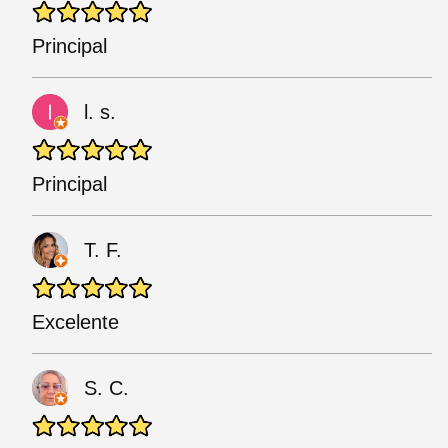
Principal
l. s.
Principal
T. F.
Excelente
S. C.