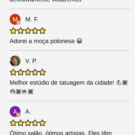
M. F.
Adorei a moça polonesa 😀
V. P.
Melhor estúdio de tatuagem da cidade! 💪🏾
👌🏾🤟🏾
A.
Ótimo salão, ótimos artistas. Eles têm