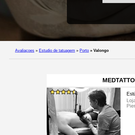
Avaliaçoes
»
Estudio de tatuagem
»
Porto
»
Valongo
MEDTATT
Est
Loj
Pie