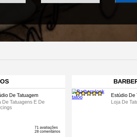
OOS
BARBE
údio De Tatuagem
Estúdio De
a De Tatuagens E De
Loja De Ta
rcings
71 avaliações
28 comentários