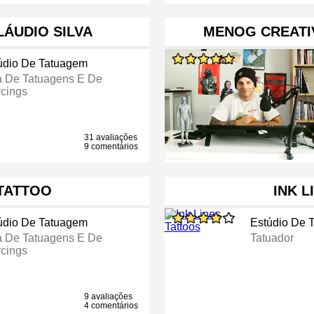
LÁUDIO SILVA
MENOG CREATIV
údio De Tatuagem
a De Tatuagens E De
rcings
31 avaliações
9 comentários
TATTOO
INK L
údio De Tatuagem
Estúdio De 
a De Tatuagens E De
Tatuador
rcings
9 avaliações
4 comentários