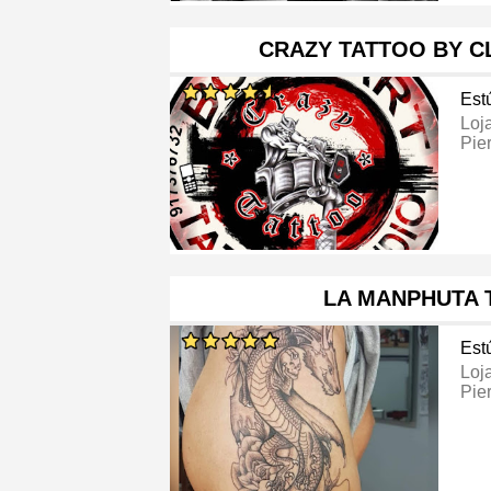
CRAZY TATTOO BY C
Est
Loj
Pie
LA MANPHUTA 
Est
Loj
Pie