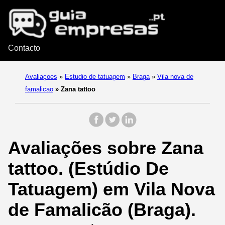
Contacto
Avaliaçoes
»
Estudio de tatuagem
»
Braga
»
Vila nova de
famalicao
»
Zana tattoo
Avaliações sobre Zana
tattoo. (Estúdio De
Tatuagem) em Vila Nova
de Famalicão (Braga).