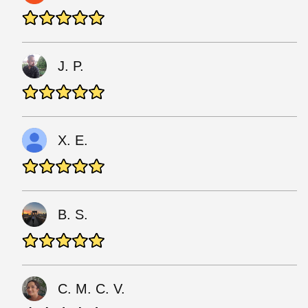
J. P.
X. E.
B. S.
C. M. C. V.