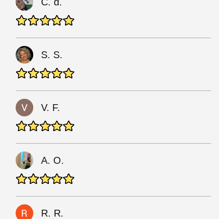
C. d.
S. S.
V. F.
A. O.
R. R.