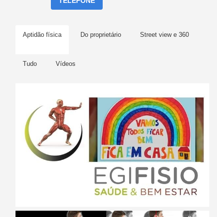
TELEFONE
Aptidão física
Do proprietário
Street view e 360
Tudo
Vídeos