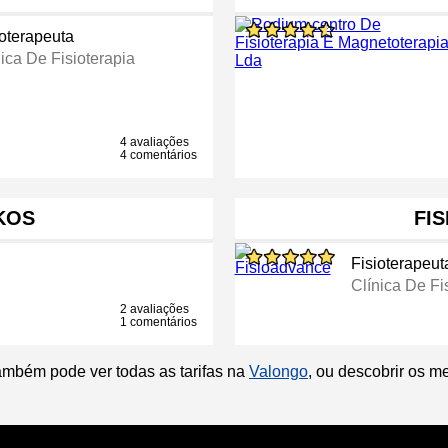
ioterapeuta
ica De Fisioterapia
4 avaliações
4 comentários
KOS
FI
Fisioterapeut
Clínica De Fi
2 avaliações
1 comentários
ambém pode ver todas as tarifas na
Valongo
, ou descobrir os m