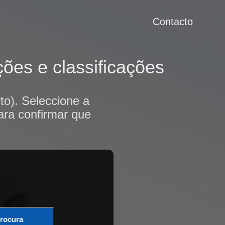
Contacto
ões e classificações
to). Seleccione a
ara confirmar que
rocura