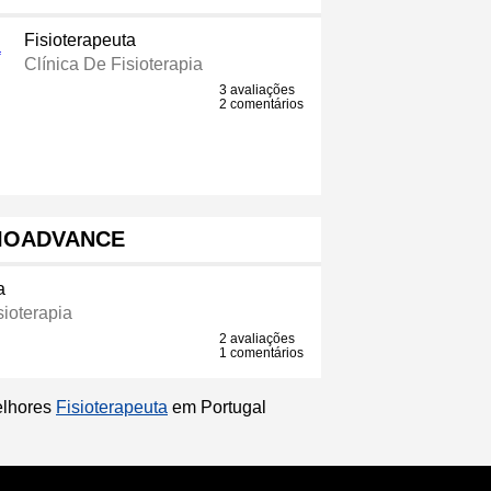
Fisioterapeuta
Clínica De Fisioterapia
3 avaliações
2 comentários
SIOADVANCE
a
sioterapia
2 avaliações
1 comentários
elhores
Fisioterapeuta
em Portugal