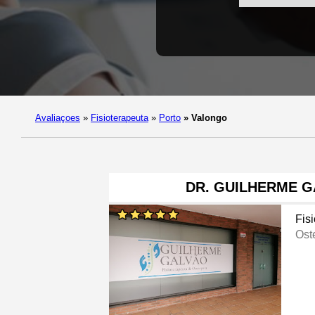
Avaliaçoes
»
Fisioterapeuta
»
Porto
»
Valongo
DR. GUILHERME G
Fis
Ost