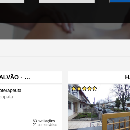
ALVÃO - …
H
ioterapeuta
eopata
63 avaliações
21 comentários