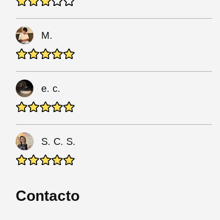
M.
e. c.
S. C. S.
Contacto