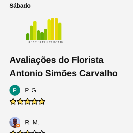
Sábado
9
10
11
12
13
14
15
16
17
18
Avaliações do Florista
Antonio Simões Carvalho
P. G.
R. M.