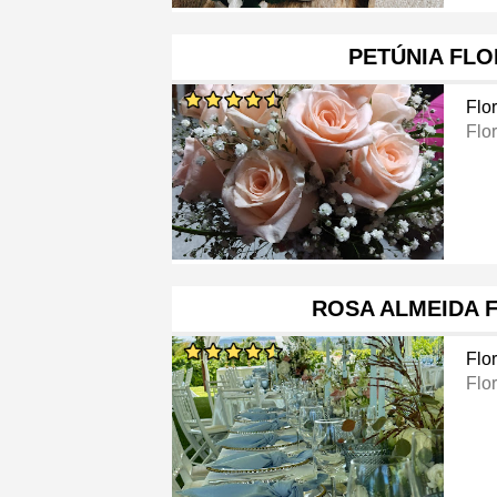
PETÚNIA FLO
Flor
Flor
ROSA ALMEIDA 
Flor
Flor