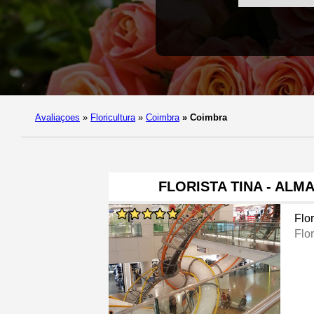
Avaliaçoes
»
Floricultura
»
Coimbra
»
Coimbra
FLORISTA TINA - ALM
Flor
Flor