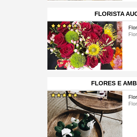
FLORISTA AU
Flor
Flor
FLORES E AMB
Flor
Flor