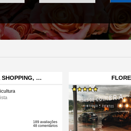
A SHOPPING, …
FLORE
icultura
ista
189 avaliações
48 comentários