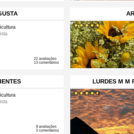
GUSTA
AR
icultura
ista
22 avaliações
13 comentários
IENTES
LURDES M M
icultura
ista
9 avaliações
3 comentários