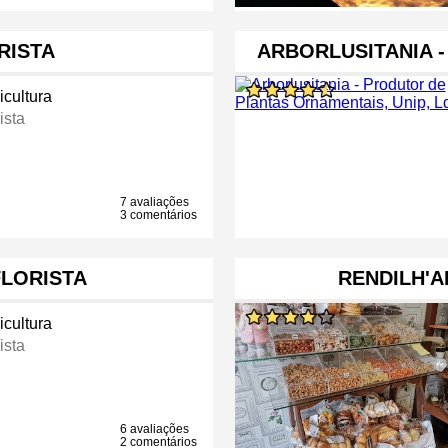
RISTA
ARBORLUSITANIA 
icultura
ista
7 avaliações
3 comentários
FLORISTA
RENDILH'A
icultura
ista
6 avaliações
2 comentários