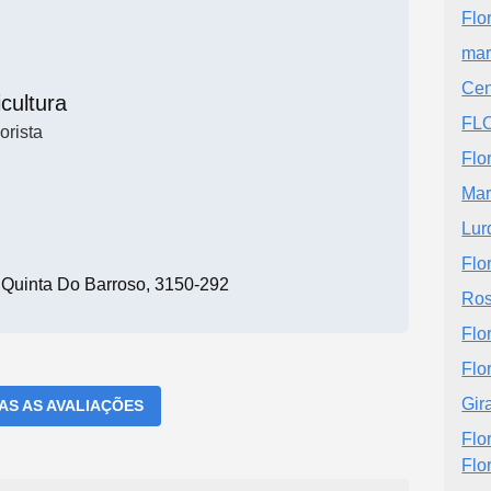
Flo
mar
Cen
icultura
FL
orista
Flo
Mari
Lur
Flo
 Quinta Do Barroso, 3150-292
Ros
Flo
Flor
Gir
DAS AS AVALIAÇÕES
Flo
Flo