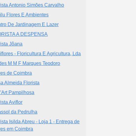
rista Antonio Simões Carvalho
ilu Flores E Ambientes
tro De Jardinagem E Lazer
ORISTA A DESPENSA
rista Jôana
flores - Floricultura E Agricultura, Lda
des M M F Marques Teodoro
res de Coimbra
a Almeida Florista
r'Art Pampilhosa
ista Aviflor
assol da Pedrulha
rista Isilda Abreu - Loja 1 - Entrega de
res em Coimbra