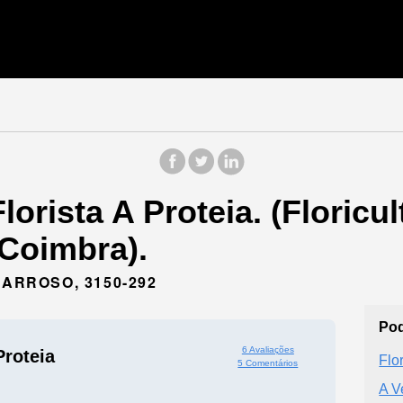
orista A Proteia. (Floricu
Coimbra).
BARROSO, 3150-292
Pod
6 Avaliações
Proteia
Flor
5 Comentários
A V