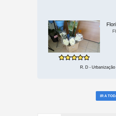
Flor
Fl
R. D - Urbanização
IR A TO