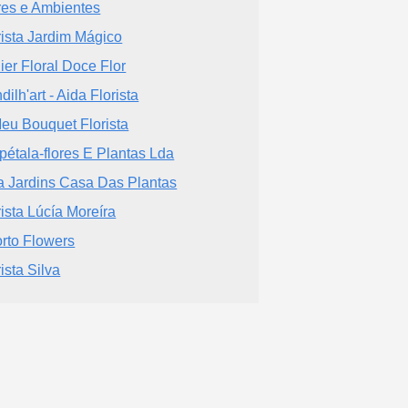
res e Ambientes
rista Jardim Mágico
lier Floral Doce Flor
ilh'art - Aida Florista
eu Bouquet Florista
pétala-flores E Plantas Lda
la Jardins Casa Das Plantas
rista Lúcía Moreíra
rto Flowers
ista Silva