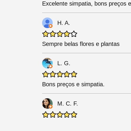
Excelente simpatia, bons preços
H. A.
Sempre belas flores e plantas
L. G.
Bons preços e simpatia.
M. C. F.