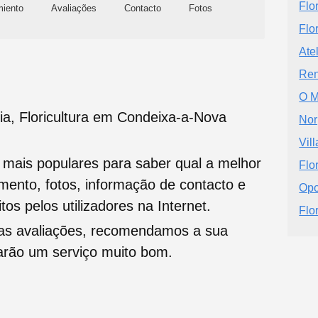
Flo
miento
Avaliações
Contacto
Fotos
Flo
Ate
Rend
O M
eia, Floricultura em Condeixa-a-Nova
Nor
Vil
s mais populares para saber qual a melhor
Flo
namento, fotos, informação de contacto e
Opo
tos pelos utilizadores na Internet.
Flor
oas avaliações, recomendamos a sua
tarão um serviço muito bom.