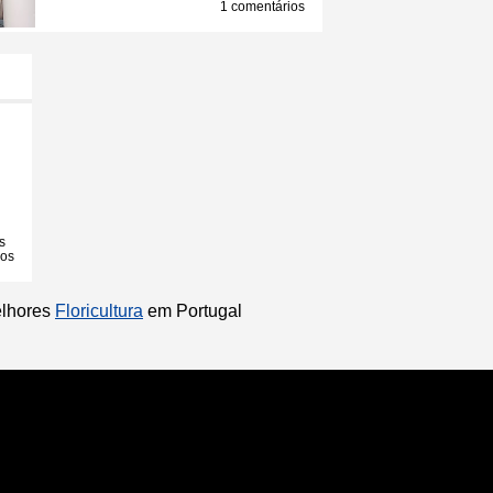
1 comentários
s
ios
elhores
Floricultura
em Portugal