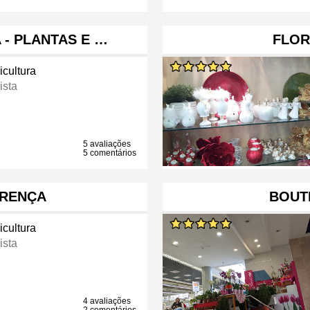
 - PLANTAS E …
FLOR
icultura
ista
5 avaliações
5 comentários
URENÇA
BOUT
icultura
ista
4 avaliações