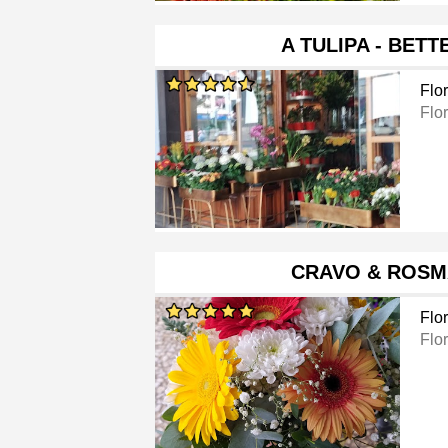
A TULIPA - BET
Flor
Flor
CRAVO & ROSM
Flor
Flor