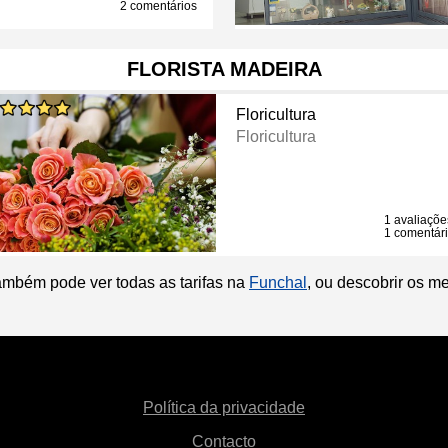
2 comentários
FLORISTA MADEIRA
Floricultura
Floricultura
1 avaliaçõe
1 comentár
ambém pode ver todas as tarifas na
Funchal
, ou descobrir os m
Política da privacidade
Contacto