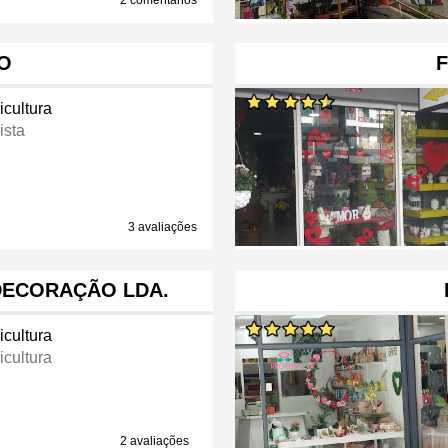
2 comentários
O
F
icultura
ista
3 avaliações
DECORAÇÃO LDA.
icultura
icultura
2 avaliações