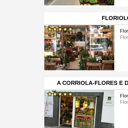
FLORIOL
Flor
Flor
A CORRIOLA-FLORES E 
Flor
Flor