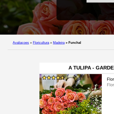
Avaliaçoes
»
Floricultura
»
Madeira
»
Funchal
A TULIPA - GARD
Flor
Flor