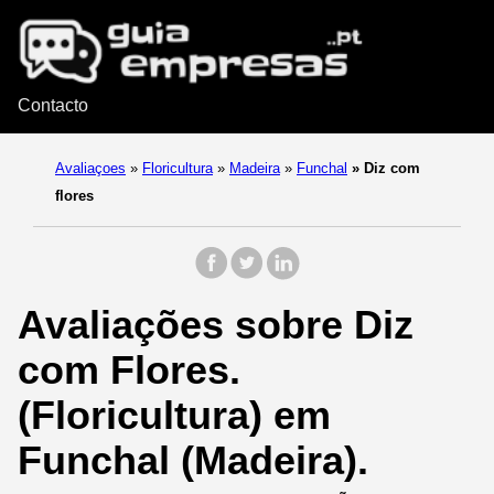
Contacto
Avaliaçoes
»
Floricultura
»
Madeira
»
Funchal
»
Diz com
flores
Avaliações sobre Diz
com Flores.
(Floricultura) em
Funchal (Madeira).