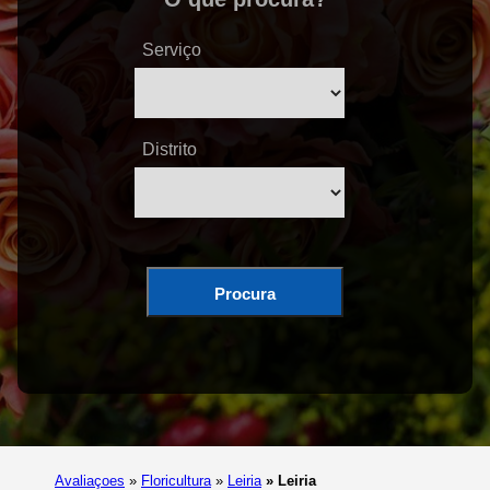
Serviço
Distrito
Procura
Avaliaçoes
»
Floricultura
»
Leiria
»
Leiria