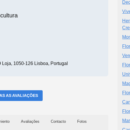
Dec
Viv
icultura
Her
Cre
Mo
Flo
Ver
 Loja, 1050-126 Lisboa, Portugal
Flo
Uni
Mag
Flo
DAS AS AVALIAÇÕES
Car
Flo
Mar
miento
Avaliações
Contacto
Fotos
Car