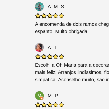
A. M. S.
A encomenda de dois ramos chego
espanto. Muito obrigada.
A. T.
Escolhi a Oh Maria para a decor
mais feliz! Arranjos lindíssimos, 
simpática. Aconselho muito, são i
M. P.