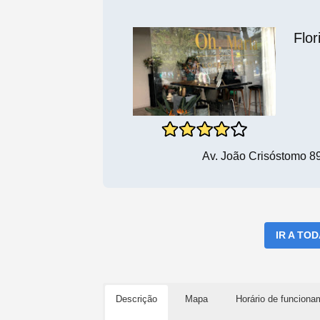
Flor
Av. João Crisóstomo 89
IR A TO
Descrição
Mapa
Horário de funciona