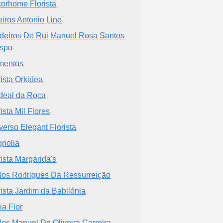
orhome Florista
eiros Antonio Lino
deiros De Rui Manuel Rosa Santos
spo
mentos
rista Orkidea
deal da Roca
rista Mil Flores
verso Elegant Florista
nolia
rista Margarida's
los Rodrigues Da Ressurreição
rista Jardim da Babilónia
ia Flor
los Manuel De Oliveira Carreira