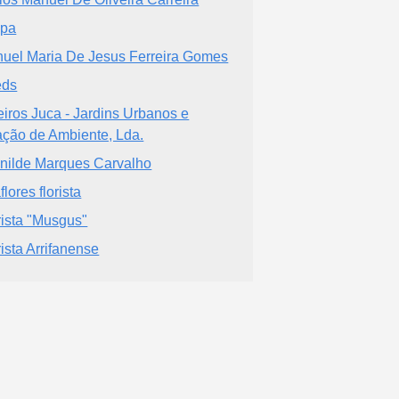
ipa
uel Maria De Jesus Ferreira Gomes
eds
eiros Juca - Jardins Urbanos e
ação de Ambiente, Lda.
nilde Marques Carvalho
flores florista
rista "Musgus"
rista Arrifanense