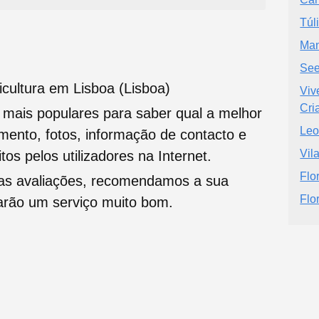
Túl
Man
Se
icultura em Lisboa (Lisboa)
Viv
Cri
s mais populares para saber qual a melhor
Leo
namento, fotos, informação de contacto e
Vila
tos pelos utilizadores na Internet.
Flo
oas avaliações, recomendamos a sua
Flo
tarão um serviço muito bom.