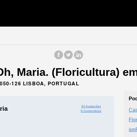
h, Maria. (Floricultura) e
1050-126 LISBOA, PORTUGAL
Pod
63 Avaliações
ria
Cas
8 Comentários
Flo
ion