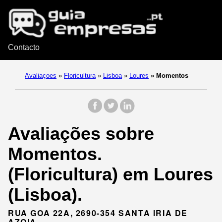
Contacto
Avaliaçoes
»
Floricultura
»
Lisboa
»
Loures
»
Momentos
Avaliações sobre
Momentos.
(Floricultura) em Loures
(Lisboa).
RUA GOA 22A, 2690-354 SANTA IRIA DE
AZOIA