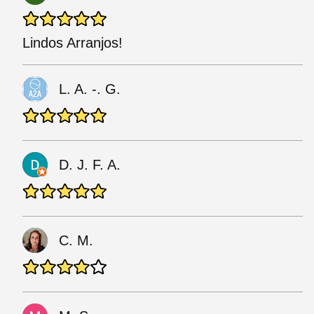
Lindos Arranjos!
L. A. -. G.
D. J. F. A.
C. M.