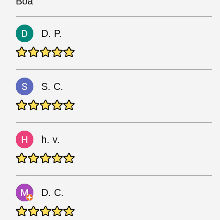
Boa
D. P.
S. C.
h. v.
D. C.