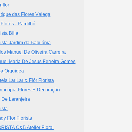
iflor
tique das Flores Válega
Flores - Pardilhó
ista Bília
rista Jardim da Babilónia
los Manuel De Oliveira Carreira
uel Maria De Jesus Ferreira Gomes
a Orquídea
teis Lar Lar & Fiôr Florista
nucópia-Flores E Decoração
r De Laranjeira
ista
dy Flor Florista
RISTA C&B Atelier Floral