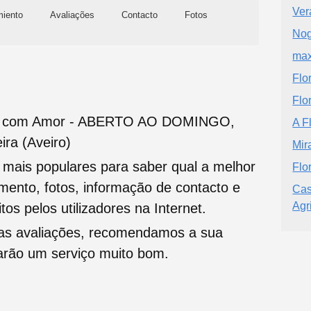
Ver
miento
Avaliações
Contacto
Fotos
Nog
max
Flo
Flo
res com Amor - ABERTO AO DOMINGO,
A F
ira (Aveiro)
Mir
s mais populares para saber qual a melhor
Flo
namento, fotos, informação de contacto e
Cas
Agr
tos pelos utilizadores na Internet.
oas avaliações, recomendamos a sua
tarão um serviço muito bom.