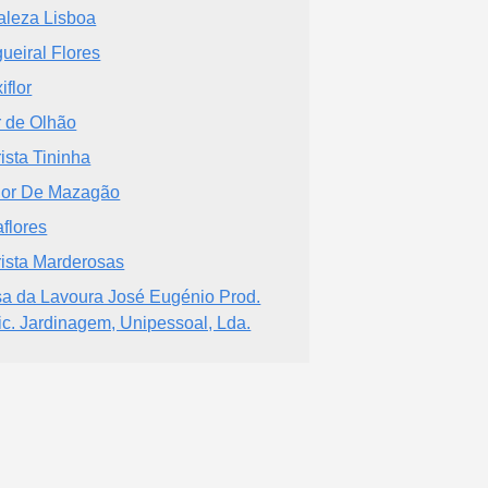
aleza Lisboa
ueiral Flores
iflor
r de Olhão
rista Tininha
lor De Mazagão
aflores
rista Marderosas
a da Lavoura José Eugénio Prod.
ic. Jardinagem, Unipessoal, Lda.