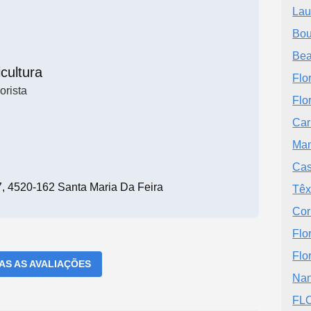
Laur
Bou
Bea
icultura
Flor
orista
Flo
Car
Man
Cas
7, 4520-162 Santa Maria Da Feira
Têx
Cor
Flo
Flor
DAS AS AVALIAÇÕES
Nan
FLO