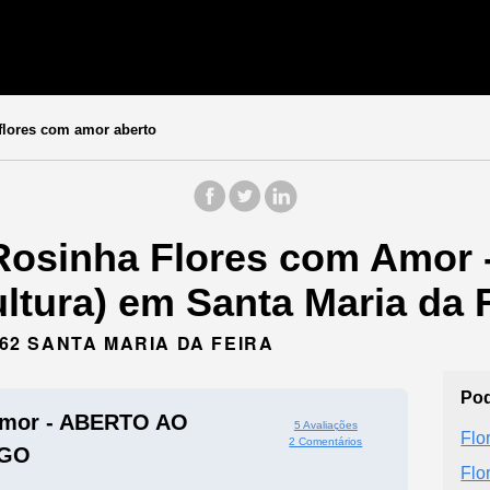
flores com amor aberto
 Rosinha Flores com Amor
tura) em Santa Maria da F
162 SANTA MARIA DA FEIRA
Pod
Amor - ABERTO AO
5 Avaliações
Flo
2 Comentários
GO
Flo