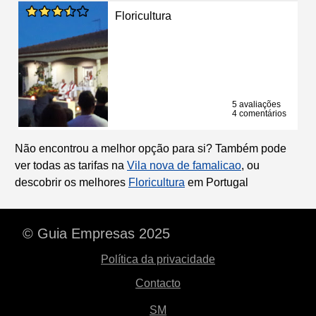
Floricultura
5 avaliações
4 comentários
Não encontrou a melhor opção para si? Também pode
ver todas as tarifas na
Vila nova de famalicao
, ou
descobrir os melhores
Floricultura
em Portugal
© Guia Empresas 2025
Política da privacidade
Contacto
SM