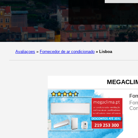
Avaliaçoes
»
Fornecedor de ar condicionado
»
Lisboa
MEGACLI
For
For
Con