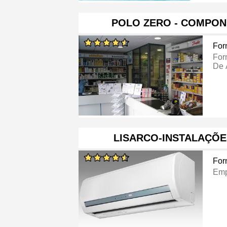
POLO ZERO - COMPON
For
For
De 
LISARCO-INSTALAÇÕE
For
Emp