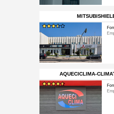
MITSUBISHIEL
For
Emp
AQUECICLIMA-CLIMA
For
Emp