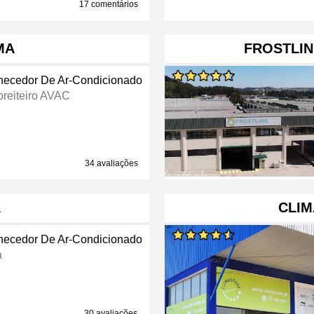
17 comentários
MA
FROSTLIN
necedor De Ar-Condicionado
reiteiro AVAC
34 avaliações
A
CLIM
necedor De Ar-Condicionado
a
30 avaliações