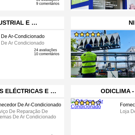
9 comentários
USTRIAL E …
N
 De Ar-Condicionado
o De Ar Condicionado
24 avaliações
10 comentários
S ELÉCTRICAS E …
ODICLIMA 
necedor De Ar-Condicionado
Fornec
viço De Reparação De
Loja D
temas De Ar Condicionado