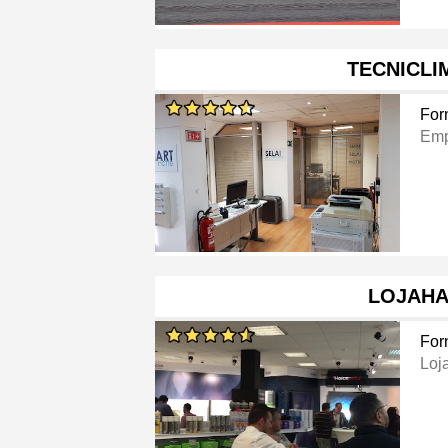
TECNICLI
For
Emp
LOJAH
For
Loj