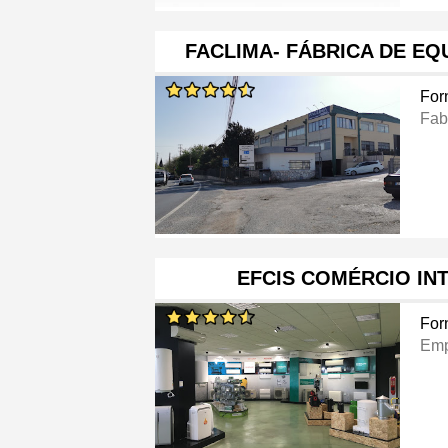
FACLIMA- FÁBRICA DE E
For
Fab
EFCIS COMÉRCIO IN
For
Emp