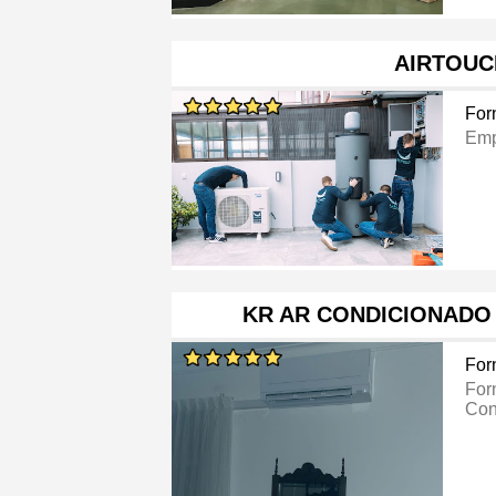
AIRTOUC
For
Emp
KR AR CONDICIONADO
For
For
Con