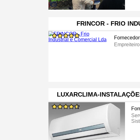
FRINCOR - FRIO IND
Fornecedor
Empreiteir
LUXARCLIMA-INSTALAÇÕE
For
Ser
Sis