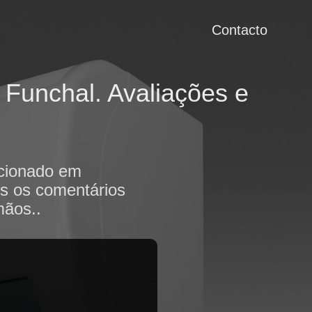
Contacto
Funchal. Avaliações e
icionado em
os os comentários
mãos..