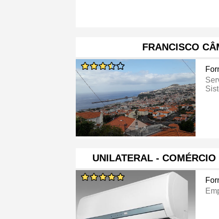
FRANCISCO CÂ
For
Ser
Sis
UNILATERAL - COMÉRCIO
For
Emp