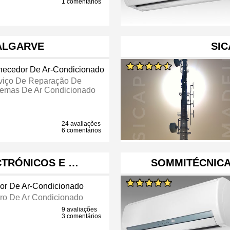
1 comentários
ALGARVE
SIC
necedor De Ar-Condicionado
viço De Reparação De
temas De Ar Condicionado
24 avaliações
6 comentários
CTRÓNICOS E …
SOMMITÉCNIC
or De Ar-Condicionado
iro De Ar Condicionado
9 avaliações
3 comentários