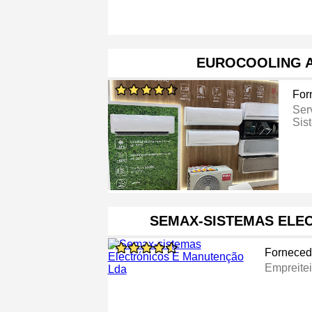
EUROCOOLING 
For
Ser
Sis
SEMAX-SISTEMAS ELE
Forneced
Empreite