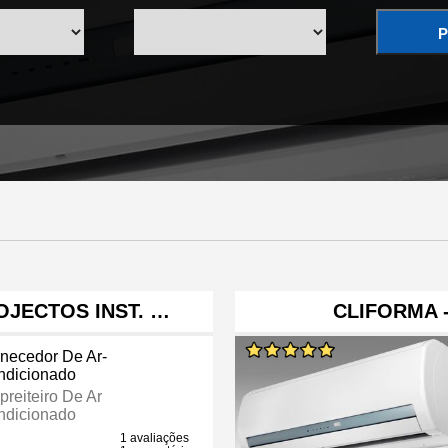
P
OJECTOS INST. …
CLIFORMA 
necedor De Ar-
ndicionado
reiteiro De Ar
ndicionado
1 avaliações