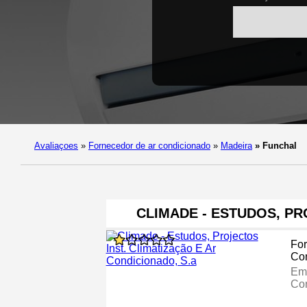
Avaliaçoes
»
Fornecedor de ar condicionado
»
Madeira
»
Funchal
CLIMADE - ESTUDOS, PR
For
Co
Emp
Co