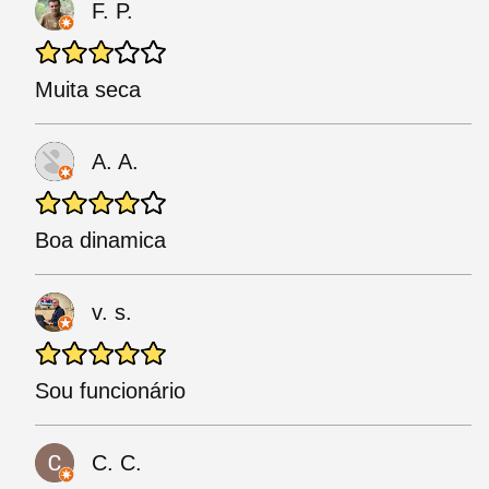
F. P.
Muita seca
A. A.
Boa dinamica
v. s.
Sou funcionário
C. C.