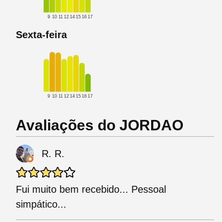
9
10
11
12
14
15
16
17
Sexta-feira
9
10
11
12
14
15
16
17
Avaliações do JORDAO
R. R.
Fui muito bem recebido... Pessoal
simpático...