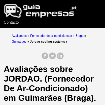
Contacto
Avaliaçoes
»
Fornecedor de ar condicionado
»
Braga
»
Guimaraes
»
Jordao cooling systems r
Avaliações sobre
JORDAO. (Fornecedor
De Ar-Condicionado)
em Guimarães (Braga).